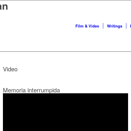
an
Film & Video
Writings
Video
Memoria interrumpida